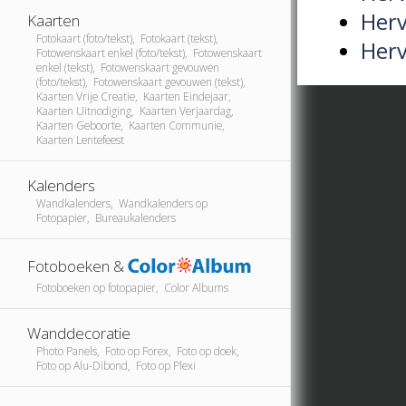
Herv
Kaarten
Fotokaart (foto/tekst), Fotokaart (tekst),
Herv
Fotowenskaart enkel (foto/tekst), Fotowenskaart
enkel (tekst), Fotowenskaart gevouwen
(foto/tekst), Fotowenskaart gevouwen (tekst),
Kaarten Vrije Creatie, Kaarten Eindejaar,
Kaarten Uitnodiging, Kaarten Verjaardag,
Kaarten Geboorte, Kaarten Communie,
Kaarten Lentefeest
Kalenders
Wandkalenders, Wandkalenders op
Fotopapier, Bureaukalenders
Fotoboeken &
Fotoboeken op fotopapier, Color Albums
Wanddecoratie
Photo Panels, Foto op Forex, Foto op doek,
Foto op Alu-Dibond, Foto op Plexi