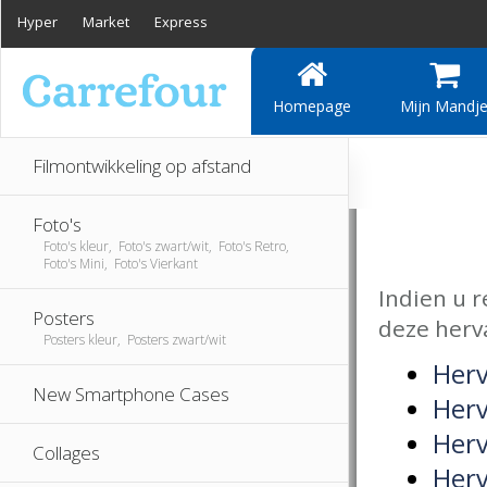
Hyper
Market
Express
Homepage
Mijn Mandj
Filmontwikkeling op afstand
Foto's
Foto's kleur, Foto's zwart/wit, Foto's Retro,
Foto's Mini, Foto's Vierkant
Indien u 
Posters
deze herv
Posters kleur, Posters zwart/wit
Herv
New Smartphone Cases
Herv
Herv
Collages
Herv