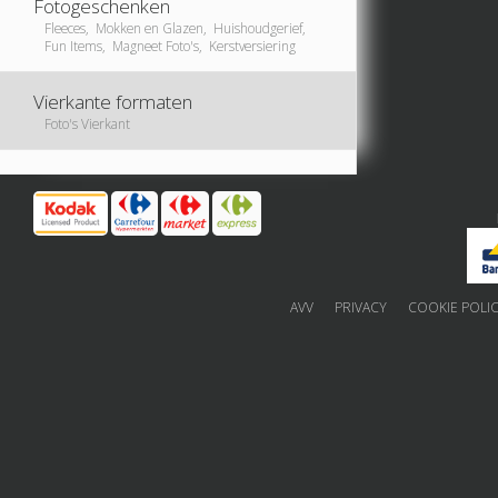
Fotogeschenken
Fleeces, Mokken en Glazen, Huishoudgerief,
Fun Items, Magneet Foto's, Kerstversiering
Vierkante formaten
Foto's Vierkant
AVV
PRIVACY
COOKIE POLI