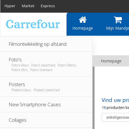
Hyper
Market
Express
Homepage
Mijn Mandj
Filmontwikkeling op afstand
Foto's
Homepage
Foto's kleur, Foto's zwart/wit, Foto's Retro,
Foto's Mini, Foto's Vierkant
Posters
Posters kleur, Posters zwart/wit
Vind uw pr
New Smartphone Cases
18
producten b
Collages