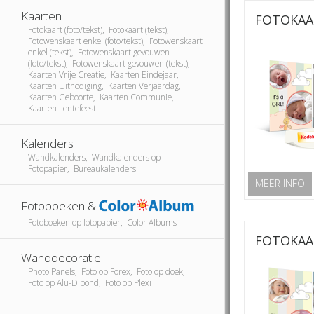
Kaarten
FOTOKAA
Fotokaart (foto/tekst), Fotokaart (tekst),
Fotowenskaart enkel (foto/tekst), Fotowenskaart
enkel (tekst), Fotowenskaart gevouwen
(foto/tekst), Fotowenskaart gevouwen (tekst),
Kaarten Vrije Creatie, Kaarten Eindejaar,
Kaarten Uitnodiging, Kaarten Verjaardag,
Kaarten Geboorte, Kaarten Communie,
Kaarten Lentefeest
Kalenders
Wandkalenders, Wandkalenders op
Fotopapier, Bureaukalenders
MEER INFO
Fotoboeken &
Fotoboeken op fotopapier, Color Albums
FOTOKAA
Wanddecoratie
Photo Panels, Foto op Forex, Foto op doek,
Foto op Alu-Dibond, Foto op Plexi