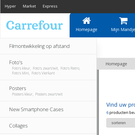
Hyper
Market
Express
Homepage
Mijn Mandj
Filmontwikkeling op afstand
Foto's
Homepage
Foto's kleur, Foto's zwart/wit, Foto's Retro,
Foto's Mini, Foto's Vierkant
Posters
Posters kleur, Posters zwart/wit
Vind uw pr
New Smartphone Cases
6
producten be
Collages