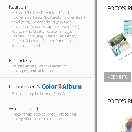
Kaarten
FOTO'S 
Fotokaart (foto/tekst), Fotokaart (tekst),
Fotowenskaart enkel (foto/tekst), Fotowenskaart
enkel (tekst), Fotowenskaart gevouwen
(foto/tekst), Fotowenskaart gevouwen (tekst),
Kaarten Vrije Creatie, Kaarten Eindejaar,
Kaarten Uitnodiging, Kaarten Verjaardag,
Kaarten Geboorte, Kaarten Communie,
Kaarten Lentefeest
Kalenders
Wandkalenders, Wandkalenders op
Fotopapier, Bureaukalenders
MEER INFO
Fotoboeken &
Fotoboeken op fotopapier, Color Albums
FOTO'S R
Wanddecoratie
Photo Panels, Foto op Forex, Foto op doek,
Foto op Alu-Dibond, Foto op Plexi