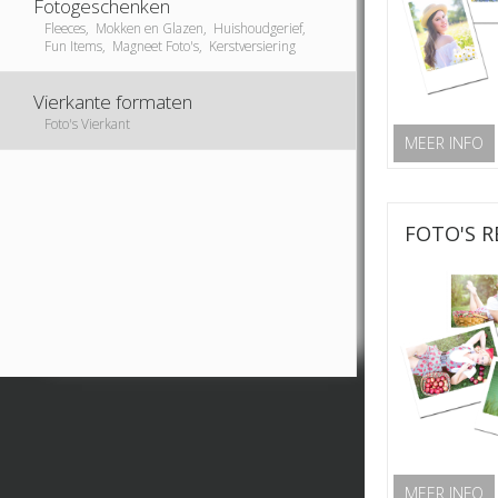
Fotogeschenken
Fleeces, Mokken en Glazen, Huishoudgerief,
Fun Items, Magneet Foto's, Kerstversiering
Vierkante formaten
Foto's Vierkant
MEER INFO
FOTO'S R
MEER INFO