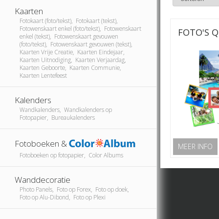
Kaarten
Fotokaart (foto/tekst), Fotokaart (tekst),
Fotowenskaart enkel (foto/tekst), Fotowenskaart
FOTO'S Q
enkel (tekst), Fotowenskaart gevouwen
(foto/tekst), Fotowenskaart gevouwen (tekst),
Kaarten Vrije Creatie, Kaarten Eindejaar,
Kaarten Uitnodiging, Kaarten Verjaardag,
Kaarten Geboorte, Kaarten Communie,
Kaarten Lentefeest
Kalenders
Wandkalenders, Wandkalenders op
Fotopapier, Bureaukalenders
Fotoboeken &
MEER INFO
Fotoboeken op fotopapier, Color Albums
Wanddecoratie
Photo Panels, Foto op Forex, Foto op doek,
Foto op Alu-Dibond, Foto op Plexi