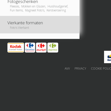
Fotogeschenken
Fleeces, Mokken en Glazen, Huishoudgerief,
Fun Items, Magneet Foto's, Kerstversiering
Vierkante formaten
Foto's Vierkant
AVV
PRIVACY
COOKIE POLI