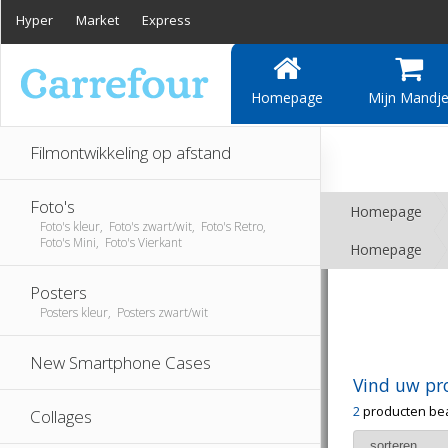
Hyper
Market
Express
Homepage
Mijn Mandj
Filmontwikkeling op afstand
Foto's
Homepage
Foto's kleur, Foto's zwart/wit, Foto's Retro,
Foto's Mini, Foto's Vierkant
Homepage
Posters
Posters kleur, Posters zwart/wit
New Smartphone Cases
Vind uw pr
2
producten be
Collages