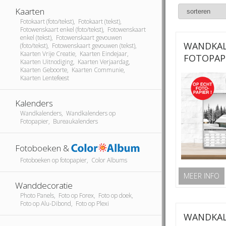
Kaarten
Fotokaart (foto/tekst), Fotokaart (tekst),
Fotowenskaart enkel (foto/tekst), Fotowenskaart
enkel (tekst), Fotowenskaart gevouwen
WANDKAL
(foto/tekst), Fotowenskaart gevouwen (tekst),
Kaarten Vrije Creatie, Kaarten Eindejaar,
FOTOPAP
Kaarten Uitnodiging, Kaarten Verjaardag,
Kaarten Geboorte, Kaarten Communie,
Kaarten Lentefeest
Kalenders
Wandkalenders, Wandkalenders op
Fotopapier, Bureaukalenders
Fotoboeken &
Fotoboeken op fotopapier, Color Albums
MEER INFO
Wanddecoratie
Photo Panels, Foto op Forex, Foto op doek,
Foto op Alu-Dibond, Foto op Plexi
WANDKAL