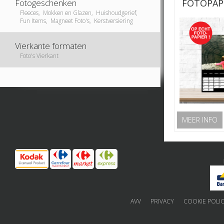
FOTOPAP
Fotogeschenken
Fleeces, Mokken en Glazen, Huishoudgerief,
Fun Items, Magneet Foto's, Kerstversiering
Vierkante formaten
Foto's Vierkant
MEER INFO
AVV
PRIVACY
COOKIE POLI