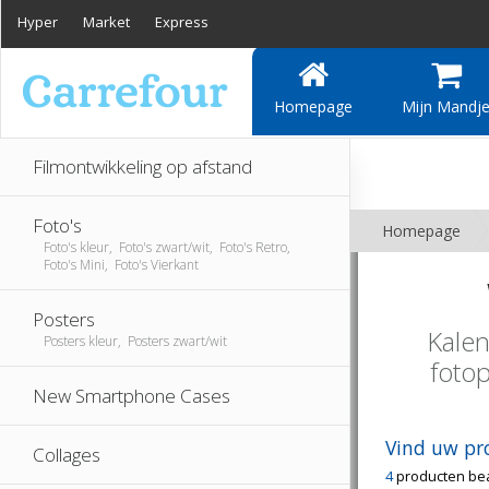
Hyper
Market
Express
Homepage
Mijn Mandj
Filmontwikkeling op afstand
Foto's
Homepage
Foto's kleur, Foto's zwart/wit, Foto's Retro,
Foto's Mini, Foto's Vierkant
Posters
Kalen
Posters kleur, Posters zwart/wit
foto
New Smartphone Cases
Vind uw pr
Collages
4
producten be