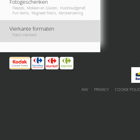
Fotogeschenken
Fleeces, Mokken en Glazen, Huishoudgerief,
Fun Items, Magneet Foto's, Kerstversiering
Vierkante formaten
Foto's Vierkant
AVV
PRIVACY
COOKIE POLI