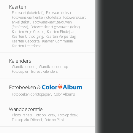
Kaarten
Fotokaart (foto/tekst), Fotokaart (tekst),
Fotowenskaart enkel (foto/tekst), Fotowenskaart
enkel (tekst), Fotowenskaart gevouwen
(foto/tekst), Fotowenskaart gevouwen (tekst),
Kaarten Vrije Creatie, Kaarten Eindejaar,
Kaarten Uitnodiging, Kaarten Verjaardag,
Kaarten Geboorte, Kaarten Communie,
Kaarten Lentefeest
Kalenders
Wandkalenders, Wandkalenders op
Fotopapier, Bureaukalenders
Fotoboeken &
Fotoboeken op fotopapier, Color Albums
Wanddecoratie
Photo Panels, Foto op Forex, Foto op doek,
Foto op Alu-Dibond, Foto op Plexi