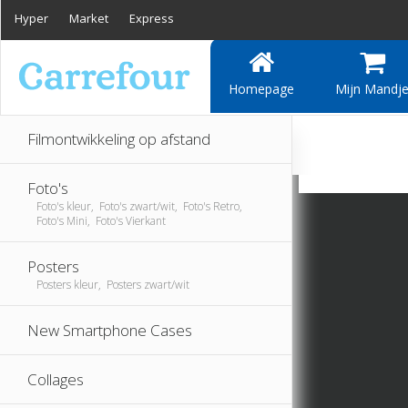
Hyper
Market
Express
Homepage
Mijn Mandj
Filmontwikkeling op afstand
Foto's
Foto's kleur, Foto's zwart/wit, Foto's Retro,
Foto's Mini, Foto's Vierkant
Posters
Posters kleur, Posters zwart/wit
New Smartphone Cases
Collages