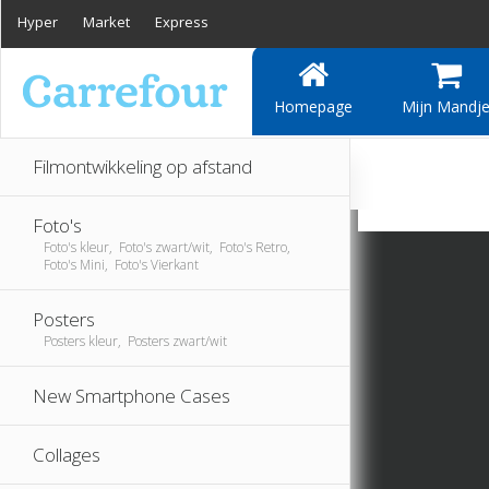
Hyper
Market
Express
Homepage
Mijn Mandj
Filmontwikkeling op afstand
Foto's
Foto's kleur, Foto's zwart/wit, Foto's Retro,
Foto's Mini, Foto's Vierkant
Posters
Posters kleur, Posters zwart/wit
New Smartphone Cases
Collages