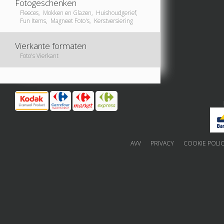
Fotogeschenken
Fleeces, Mokken en Glazen, Huishoudgerief,
Fun Items, Magneet Foto's, Kerstversiering
Vierkante formaten
Foto's Vierkant
AVV
PRIVACY
COOKIE POLI