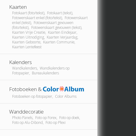
Kaarten
Fotokaart (foto/tekst), Fotokaart (tekst),
Fotowenskaart enkel (foto/tekst), Fotowenskaart
enkel (tekst), Fotowenskaart gevouwen
(foto/tekst), Fotowenskaart gevouwen (tekst),
Kaarten Vrije Creatie, Kaarten Eindejaar,
Kaarten Uitnodiging, Kaarten Verjaardag,
Kaarten Geboorte, Kaarten Communie,
Kaarten Lentefeest
Kalenders
Wandkalenders, Wandkalenders op
Fotopapier, Bureaukalenders
Fotoboeken &
Fotoboeken op fotopapier, Color Albums
Wanddecoratie
Photo Panels, Foto op Forex, Foto op doek,
Foto op Alu-Dibond, Foto op Plexi