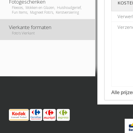
Fotogeschenken
KOSTE
Fleeces, Mokken en Glazen, Huishoudgerief,
Fun Items, Magneet Foto's, Kerstversiering
Verwer
Vierkante formaten
Verzend
Foto's Vierkant
Alle prijze