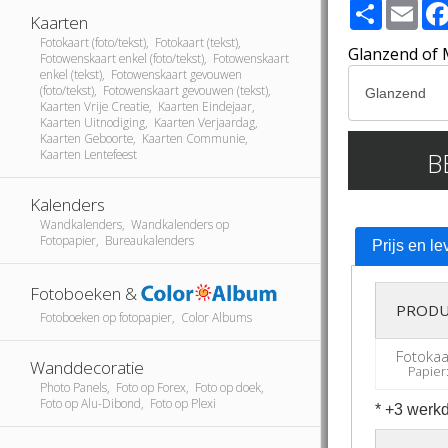
Share
Ema
Kaarten
Fotokaart (foto/tekst), Fotokaart (tekst),
Glanzend of 
Fotowenskaart enkel (foto/tekst), Fotowenskaart
enkel (tekst), Fotowenskaart gevouwen
(foto/tekst), Fotowenskaart gevouwen (tekst),
Kaarten Vrije Creatie, Kaarten Eindejaar,
Kaarten Uitnodiging, Kaarten Verjaardag,
Kaarten Geboorte, Kaarten Communie,
B
Kaarten Lentefeest
Kalenders
Wandkalenders, Wandkalenders op
Fotopapier, Bureaukalenders
Prijs en le
Fotoboeken &
PRODU
Fotoboeken op fotopapier, Color Albums
Fotokaa
Wanddecoratie
Papier:
Photo Panels, Foto op Forex, Foto op doek,
Foto op Alu-Dibond, Foto op Plexi
* +3 werkd