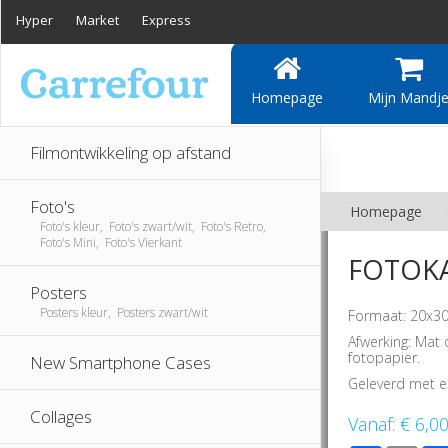
Hyper
Market
Express
Homepage
Mijn Mandj
Filmontwikkeling op afstand
Foto's
Homepage
Foto's kleur, Foto's zwart/wit, Foto's Retro,
Foto's Mini, Foto's Vierkant
FOTOKA
Posters
Posters kleur, Posters zwart/wit
Formaat: 20x30
Afwerking: Mat 
fotopapier.
New Smartphone Cases
Geleverd met e
Collages
Vanaf:
€ 6,0