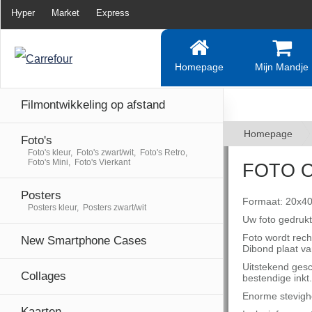
Hyper
Market
Express
Homepage
Mijn Mandje
Filmontwikkeling op afstand
Homepage
Foto's
Foto's kleur, Foto's zwart/wit, Foto's Retro,
Foto's Mini, Foto's Vierkant
FOTO O
Posters
Formaat: 20x40
Posters kleur, Posters zwart/wit
Uw foto gedruk
Foto wordt rech
New Smartphone Cases
Dibond plaat v
Uitstekend gesc
Collages
bestendige inkt
Enorme stevigh
Kaarten