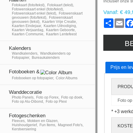
Inclusief onze
Fotokaart (foto/tekst), Fotokaart (tekst),
Fotowenskaart enkel (foto/tekst),
Vanaf:
€ 49,
Fotowenskaart enkel (tekst), Fotowenskaart
gevouwen (foto/tekst), Fotowenskaart
Share
Ema
gevouwen (tekst), Kaarten Vrije Creatie,
Kaarten Eindejaar, Kaarten Uitnodiging,
Kaarten Verjaardag, Kaarten Geboorte,
Kaarten Communie, Kaarten Lentefeest
B
Kalenders
Wandkalenders, Wandkalenders op
Fotopapier, Bureaukalenders
Prijs en le
Fotoboeken &
Fotoboeken op fotopapier, Color Albums
PROD
Wanddecoratie
Photo Panels, Foto op Forex, Foto op doek,
Foto op
Foto op Alu-Dibond, Foto op Plexi
* +3 werkd
Fotogeschenken
Fleeces, Mokken en Glazen,
Huishoudgerief, Fun Items, Magneet Foto's,
KOSTE
Kerstversiering