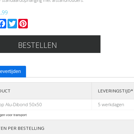
ze standaardophanging met afstandhouders.
1,99
mail
Facebook
Twitter
Pinterest
BESTELLEN
levertijden
DUCT
LEVERINGSTIJD*
op Alu-Dibond 50x50
5 werkdagen
gen voor transport
EN PER BESTELLING