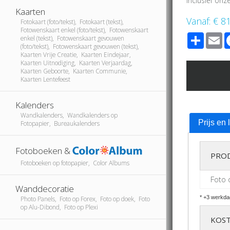
Inclusief on
Kaarten
Vanaf:
€ 8
Fotokaart (foto/tekst), Fotokaart (tekst),
Fotowenskaart enkel (foto/tekst), Fotowenskaart
Share
E
enkel (tekst), Fotowenskaart gevouwen
(foto/tekst), Fotowenskaart gevouwen (tekst),
Kaarten Vrije Creatie, Kaarten Eindejaar,
Kaarten Uitnodiging, Kaarten Verjaardag,
Kaarten Geboorte, Kaarten Communie,
Kaarten Lentefeest
Kalenders
Wandkalenders, Wandkalenders op
Prijs en 
Fotopapier, Bureaukalenders
Fotoboeken &
PRO
Fotoboeken op fotopapier, Color Albums
Foto 
Wanddecoratie
* +3 werkda
Photo Panels, Foto op Forex, Foto op doek, Foto
op Alu-Dibond, Foto op Plexi
KOST