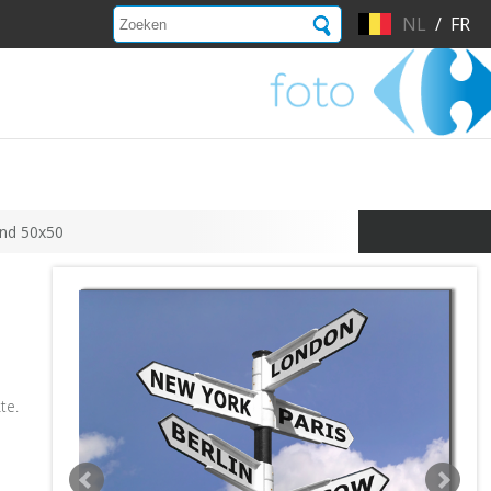
NL
/
FR
ond 50x50
te.