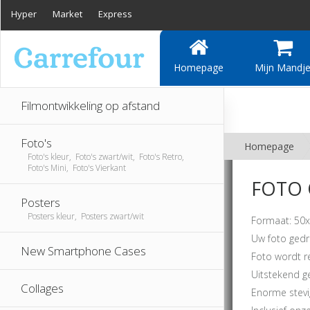
Hyper
Market
Express
Homepage
Mijn Mandj
Filmontwikkeling op afstand
Foto's
Homepage
Foto's kleur, Foto's zwart/wit, Foto's Retro,
Foto's Mini, Foto's Vierkant
FOTO 
Posters
Posters kleur, Posters zwart/wit
Formaat: 50x
Uw foto gedr
New Smartphone Cases
Foto wordt r
Uitstekend g
Collages
Enorme stevi