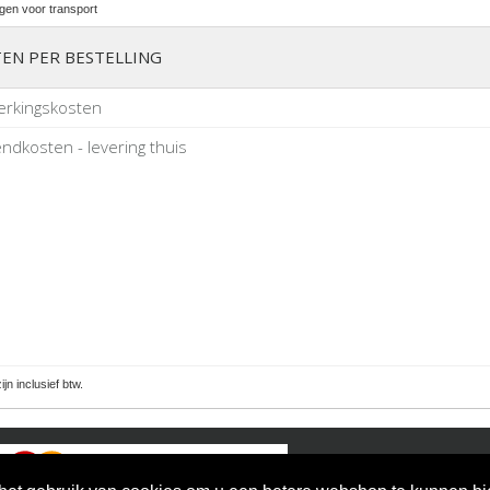
gen voor transport
EN PER BESTELLING
erkingskosten
ndkosten - levering thuis
zijn inclusief btw.
Powered by H. De Beu