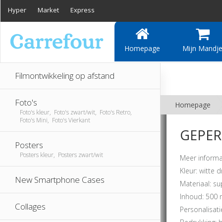
Hyper
Market
Express
Homepage
Mijn Mandj
Filmontwikkeling op afstand
Foto's
Homepage
Foto's kleur, Foto's zwart/wit, Foto's Retro,
Foto's Mini, Foto's Vierkant
GEPER
Posters
Posters kleur, Posters zwart/wit
Meer informa
Kleur: witte
New Smartphone Cases
Materiaal: su
Inhoud: 500 
Collages
Personalisatie