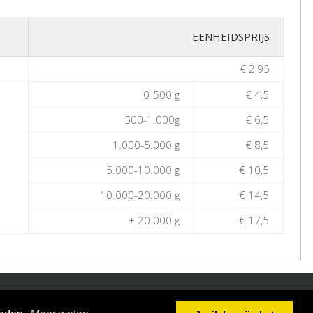
EENHEIDSPRIJS
€ 2,95
0-500 g
€ 4,5
500-1.000g
€ 6,5
1.000-5.000 g
€ 8,5
5.000-10.000 g
€ 10,5
10.000-20.000 g
€ 14,5
+ 20.000 g
€ 17,5
kelaer nv - Boomsesteenweg 77 - B-2630 Aartselaar - BE0404.880.077