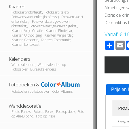
Bedrukking: h
Kaarten
Afmetingen va
Fotokaart (foto/tekst), Fotokaart (tekst),
Extra: de drin
Fotowenskaart enkel (foto/tekst), Fotowenskaart
enkel (tekst), Fotowenskaart gevouwen
De drinkbus 
(foto/tekst), Fotowenskaart gevouwen (tekst),
Kaarten Vrije Creatie, Kaarten Eindejaar,
Vanaf:
€ 1
Kaarten Uitnodiging, Kaarten Verjaardag,
Kaarten Geboorte, Kaarten Communie,
Share
E
Kaarten Lentefeest
Kalenders
Wandkalenders, Wandkalenders op
Fotopapier, Bureaukalenders
Fotoboeken &
Prijs en 
Fotoboeken op fotopapier, Color Albums
Wanddecoratie
PRO
Photo Panels, Foto op Forex, Foto op doek, Foto
op Alu-Dibond, Foto op Plexi
Gepe