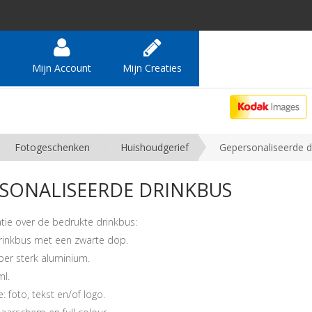
e
Mijn Account
Mijn Creaties
Fotogeschenken
Huishoudgerief
Gepersonaliseerde d
SONALISEERDE DRINKBUS
tie over de bedrukte drinkbus:
 drinkbus met een zwarte dop.
per sterk aluminium.
ml.
: foto, tekst en/of logo.