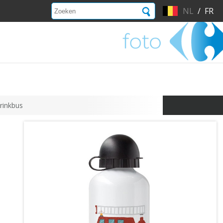
NL
/
FR
rinkbus