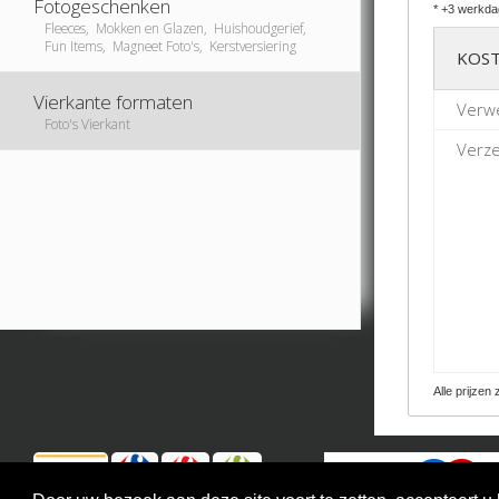
Fotogeschenken
* +3 werkda
Fleeces, Mokken en Glazen, Huishoudgerief,
Fun Items, Magneet Foto's, Kerstversiering
KOST
Vierkante formaten
Verw
Foto's Vierkant
Verze
Alle prijzen 