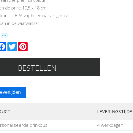
aarscherp en full colour.
n de print: 10,5 x 18 cm.
kbus is BPA-vrij, helemaal veilig dus!
kan in de vaatwasser.
6,99
mail
Facebook
Twitter
Pinterest
BESTELLEN
levertijden
DUCT
LEVERINGSTIJD*
rsonaliseerde drinkbus
4 werkdagen