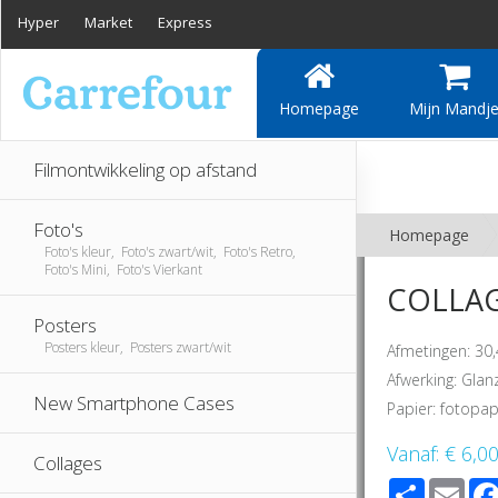
Hyper
Market
Express
Homepage
Mijn Mandj
Filmontwikkeling op afstand
Foto's
Homepage
Foto's kleur, Foto's zwart/wit, Foto's Retro,
Foto's Mini, Foto's Vierkant
COLLAGE
Posters
Posters kleur, Posters zwart/wit
Afmetingen: 30
Afwerking: Gla
New Smartphone Cases
Papier: fotopap
Vanaf:
€ 6,0
Collages
Share
Ema