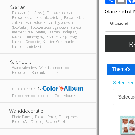
Kaarten
Glanzend of 
Fotokaart (foto/tekst), Fotokaart (tekst),
Fotowenskaart enkel (foto/tekst), Fotowenskaart
enkel (tekst), Fotowenskaart gevouwen
(foto/tekst), Fotowenskaart gevouwen (tekst),
Kaarten Vrije Creatie, Kaarten Eindejaar,
Kaarten Uitnodiging, Kaarten Verjaardag,
B
Kaarten Geboorte, Kaarten Communie,
Kaarten Lentefeest
Kalenders
Wandkalenders, Wandkalenders op
Thema's
Fotopapier, Bureaukalenders
Selecteer 
Fotoboeken &
Fotoboeken op fotopapier, Color Albums
Wanddecoratie
Photo Panels, Foto op Forex, Foto op doek,
Foto op Alu-Dibond, Foto op Plexi