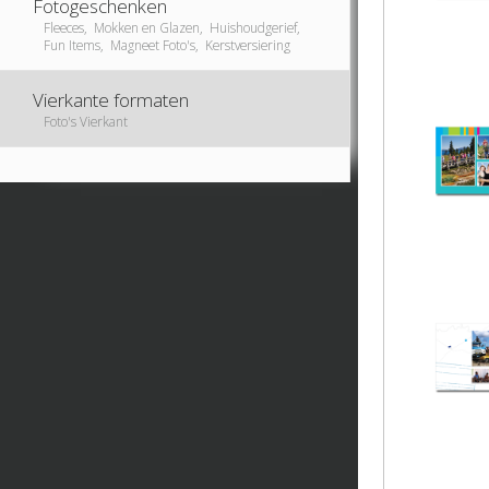
Fotogeschenken
Fleeces, Mokken en Glazen, Huishoudgerief,
Fun Items, Magneet Foto's, Kerstversiering
Vierkante formaten
Foto's Vierkant