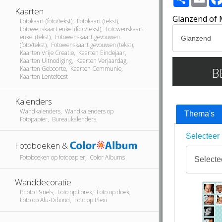
Kaarten
Glanzend of 
Fotokaart (foto/tekst), Fotokaart (tekst),
Fotowenskaart enkel (foto/tekst), Fotowenskaart
enkel (tekst), Fotowenskaart gevouwen
(foto/tekst), Fotowenskaart gevouwen (tekst),
Kaarten Vrije Creatie, Kaarten Eindejaar,
Kaarten Uitnodiging, Kaarten Verjaardag,
B
Kaarten Geboorte, Kaarten Communie,
Kaarten Lentefeest
Kalenders
Wandkalenders, Wandkalenders op
Thema's
Fotopapier, Bureaukalenders
Selecteer 
Fotoboeken &
Fotoboeken op fotopapier, Color Albums
Wanddecoratie
Photo Panels, Foto op Forex, Foto op doek,
Foto op Alu-Dibond, Foto op Plexi