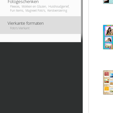
Fotogeschenken
Fleeces, Mokken en Glazen, Huishoudgerief,
Fun Items, Magneet Foto's, Kerstversiering
Vierkante formaten
Foto's Vierkant