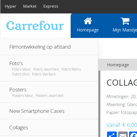
Hyper
Market
Express
Homepage
Mijn Mandj
Filmontwikkeling op afstand
Foto's
Homepage
Foto's kleur, Foto's zwart/wit, Foto's Retro,
Foto's Mini, Foto's Vierkant
COLLAGE
Posters
Posters kleur, Posters zwart/wit
Afmetingen: 20
Afwerking: Gla
New Smartphone Cases
Papier: fotopap
Vanaf:
€ 6,0
Collages
Share
Ema