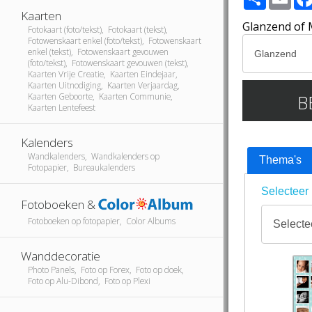
Kaarten
Glanzend of 
Fotokaart (foto/tekst), Fotokaart (tekst),
Fotowenskaart enkel (foto/tekst), Fotowenskaart
enkel (tekst), Fotowenskaart gevouwen
(foto/tekst), Fotowenskaart gevouwen (tekst),
Kaarten Vrije Creatie, Kaarten Eindejaar,
Kaarten Uitnodiging, Kaarten Verjaardag,
B
Kaarten Geboorte, Kaarten Communie,
Kaarten Lentefeest
Kalenders
Wandkalenders, Wandkalenders op
Thema's
Fotopapier, Bureaukalenders
Selecteer 
Fotoboeken &
Fotoboeken op fotopapier, Color Albums
Wanddecoratie
Photo Panels, Foto op Forex, Foto op doek,
Foto op Alu-Dibond, Foto op Plexi