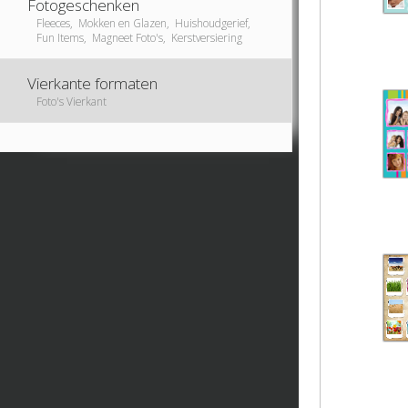
Fotogeschenken
Fleeces, Mokken en Glazen, Huishoudgerief,
Fun Items, Magneet Foto's, Kerstversiering
Vierkante formaten
Foto's Vierkant