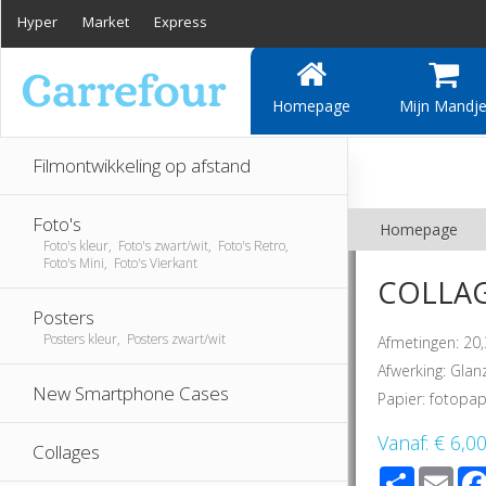
Hyper
Market
Express
Homepage
Mijn Mandj
Filmontwikkeling op afstand
Foto's
Homepage
Foto's kleur, Foto's zwart/wit, Foto's Retro,
Foto's Mini, Foto's Vierkant
COLLAGE
Posters
Posters kleur, Posters zwart/wit
Afmetingen: 20
Afwerking: Gla
New Smartphone Cases
Papier: fotopap
Vanaf:
€ 6,0
Collages
Share
Ema