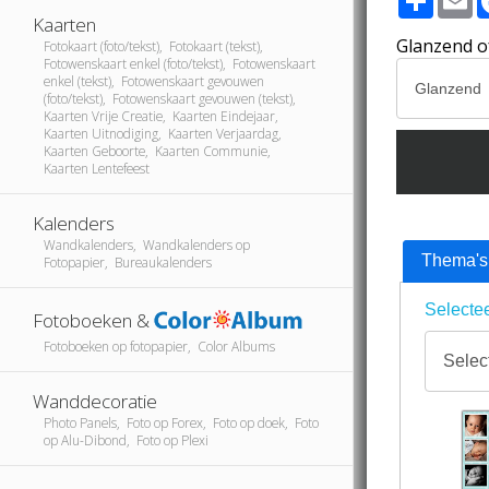
Kaarten
Glanzend o
Fotokaart (foto/tekst), Fotokaart (tekst),
Fotowenskaart enkel (foto/tekst), Fotowenskaart
enkel (tekst), Fotowenskaart gevouwen
(foto/tekst), Fotowenskaart gevouwen (tekst),
Kaarten Vrije Creatie, Kaarten Eindejaar,
Kaarten Uitnodiging, Kaarten Verjaardag,
Kaarten Geboorte, Kaarten Communie,
Kaarten Lentefeest
Kalenders
Wandkalenders, Wandkalenders op
Thema's
Fotopapier, Bureaukalenders
Selectee
Fotoboeken &
Fotoboeken op fotopapier, Color Albums
Wanddecoratie
Photo Panels, Foto op Forex, Foto op doek, Foto
op Alu-Dibond, Foto op Plexi