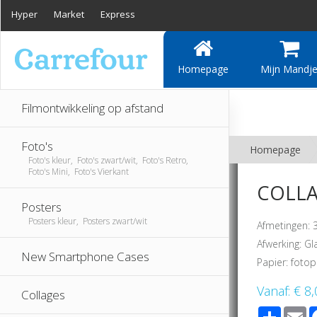
Hyper
Market
Express
Homepage
Mijn Mandj
Filmontwikkeling op afstand
Foto's
Homepage
Foto's kleur, Foto's zwart/wit, Foto's Retro,
Foto's Mini, Foto's Vierkant
COLLAG
Posters
Posters kleur, Posters zwart/wit
Afmetingen: 
Afwerking: G
New Smartphone Cases
Papier: fotop
Vanaf:
€ 8,
Collages
Share
E