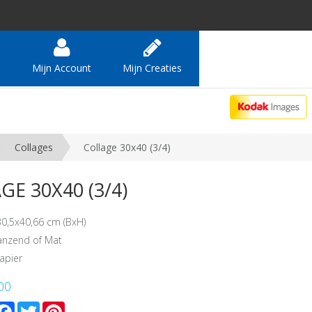
e
Mijn Account
Mijn Creaties
Collages
Collage 30x40 (3/4)
E 30X40 (3/4)
30,5x40,66 cm (BxH)
lanzend of Mat
apier
00
mail
Facebook
Twitter
Pinterest