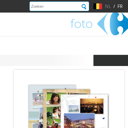
NL
/
FR