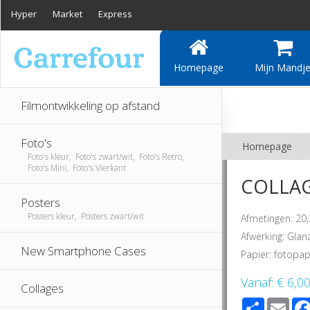
Hyper
Market
Express
Homepage
Mijn Mandj
Filmontwikkeling op afstand
Foto's
Homepage
Foto's kleur, Foto's zwart/wit, Foto's Retro,
Foto's Mini, Foto's Vierkant
COLLAGE
Posters
Posters kleur, Posters zwart/wit
Afmetingen: 20
Afwerking: Gla
New Smartphone Cases
Papier: fotopap
Vanaf:
€ 6,0
Collages
Share
Ema