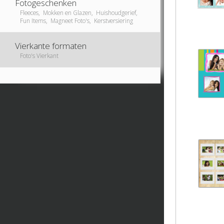
Fotogeschenken
Fleeces, Mokken en Glazen, Huishoudgerief,
Fun Items, Magneet Foto's, Kerstversiering
Vierkante formaten
Foto's Vierkant