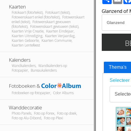
Kaarten
Glanzend of 
Fotokaart (foto/tekst), Fotokaart (tekst),
Fotowenskaart enkel (foto/tekst), Fotowenskaart
enkel (tekst), Fotowenskaart gevouwen
(foto/tekst), Fotowenskaart gevouwen (tekst),
Kaarten Vrije Creatie, Kaarten Eindejaar,
Kaarten Uitnodiging, Kaarten Verjaardag,
B
Kaarten Geboorte, Kaarten Communie,
Kaarten Lentefeest
Kalenders
Wandkalenders, Wandkalenders op
Thema's
Fotopapier, Bureaukalenders
Selecteer 
Fotoboeken &
Fotoboeken op fotopapier, Color Albums
Wanddecoratie
Photo Panels, Foto op Forex, Foto op doek,
Foto op Alu-Dibond, Foto op Plexi