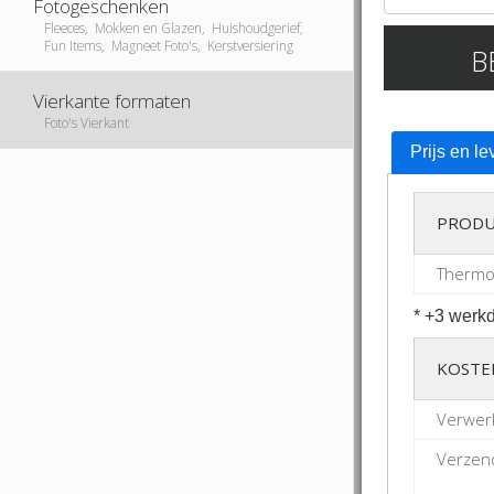
Fotogeschenken
Fleeces, Mokken en Glazen, Huishoudgerief,
Fun Items, Magneet Foto's, Kerstversiering
B
Vierkante formaten
Foto's Vierkant
Prijs en le
PRODU
Thermos
* +3 werkd
KOSTE
Verwer
Verzend