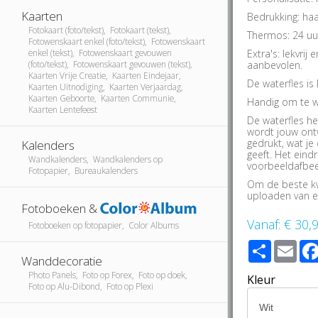
Kaarten
Bedrukking: haa
Fotokaart (foto/tekst), Fotokaart (tekst),
Thermos: 24 uu
Fotowenskaart enkel (foto/tekst), Fotowenskaart
Extra's: lekvri
enkel (tekst), Fotowenskaart gevouwen
aanbevolen.
(foto/tekst), Fotowenskaart gevouwen (tekst),
Kaarten Vrije Creatie, Kaarten Eindejaar,
De waterfles is 
Kaarten Uitnodiging, Kaarten Verjaardag,
Kaarten Geboorte, Kaarten Communie,
Handig om te w
Kaarten Lentefeest
De waterfles he
wordt jouw ontw
gedrukt, wat je
Kalenders
geeft. Het eind
Wandkalenders, Wandkalenders op
voorbeeldafbee
Fotopapier, Bureaukalenders
Om de beste kwa
uploaden van e
Fotoboeken &
Vanaf:
€ 30,
Fotoboeken op fotopapier, Color Albums
Share
Ema
Wanddecoratie
Photo Panels, Foto op Forex, Foto op doek,
Kleur
Foto op Alu-Dibond, Foto op Plexi