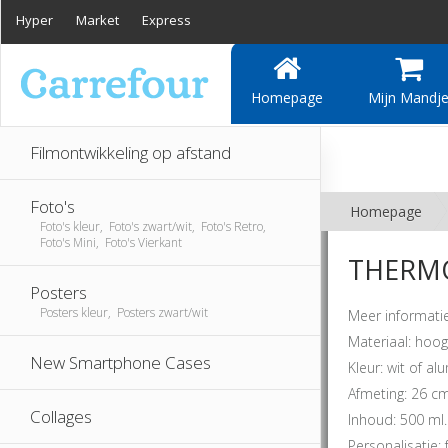
Hyper
Market
Express
Homepage
Mijn Mandj
Filmontwikkeling op afstand
Foto's
Homepage
Foto's kleur, Foto's zwart/wit, Foto's Retro,
Foto's Mini, Foto's Vierkant
THERMO
Posters
Posters kleur, Posters zwart/wit
Meer informatie
Materiaal: hoo
New Smartphone Cases
Kleur: wit of a
Afmeting: 26 c
Collages
Inhoud: 500 ml.
Personalisatie: 