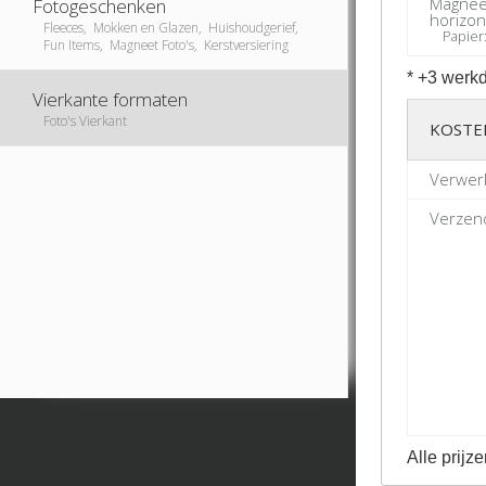
Magnee
Fotogeschenken
horizon
Fleeces, Mokken en Glazen, Huishoudgerief,
Papier:
Fun Items, Magneet Foto's, Kerstversiering
* +3 werkd
Vierkante formaten
Foto's Vierkant
KOSTE
Verwer
Verzend
Alle prijze