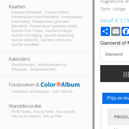
magnetische dr
Kaarten
Optie: collage
Fotokaart (foto/tekst), Fotokaart (tekst),
Fotowenskaart enkel (foto/tekst), Fotowenskaart
Vanaf:
€ 3,7
enkel (tekst), Fotowenskaart gevouwen
(foto/tekst), Fotowenskaart gevouwen (tekst),
Share
Ema
Kaarten Vrije Creatie, Kaarten Eindejaar,
Kaarten Uitnodiging, Kaarten Verjaardag,
Kaarten Geboorte, Kaarten Communie,
Glanzend of 
Kaarten Lentefeest
Kalenders
Wandkalenders, Wandkalenders op
Fotopapier, Bureaukalenders
B
Fotoboeken &
Fotoboeken op fotopapier, Color Albums
Prijs en le
Wanddecoratie
Photo Panels, Foto op Forex, Foto op doek,
Foto op Alu-Dibond, Foto op Plexi
PRODU