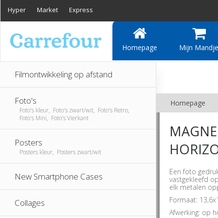
Hyper
Market
Express
Homepage
Mijn Mandj
Filmontwikkeling op afstand
Foto's
Homepage
Foto's kleur, Foto's zwart/wit, Foto's Retro,
Foto's Mini, Foto's Vierkant
MAGNE
Posters
HORIZ
Posters kleur, Posters zwart/wit
Een foto gedru
New Smartphone Cases
vastgekleefd o
elk metalen opp
Formaat: 13,6x
Collages
Afwerking: op 