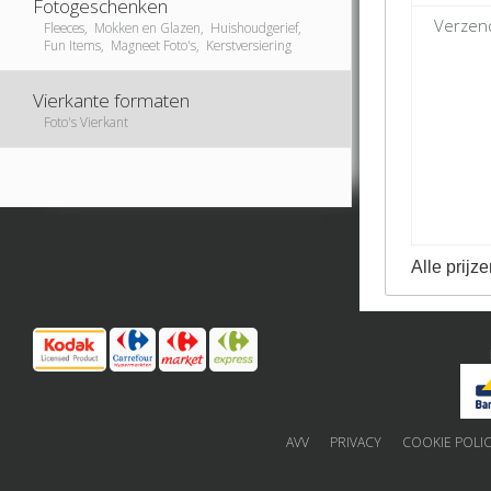
Fotogeschenken
Verzend
Fleeces, Mokken en Glazen, Huishoudgerief,
Fun Items, Magneet Foto's, Kerstversiering
Vierkante formaten
Foto's Vierkant
Alle prijze
AVV
PRIVACY
COOKIE POLI