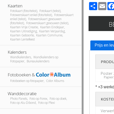
Share
Ema
Kaarten
Fotokaart (foto/tekst), Fotokaart (tekst),
Fotowenskaart enkel (foto/tekst), Fotowenskaart
enkel (tekst), Fotowenskaart gevouwen
B
(foto/tekst), Fotowenskaart gevouwen (tekst),
Kaarten Vrije Creatie, Kaarten Eindejaar,
Kaarten Uitnodiging, Kaarten Verjaardag,
Kaarten Geboorte, Kaarten Communie,
Kaarten Lentefeest
Prijs en le
Kalenders
Wandkalenders, Wandkalenders op
Fotopapier, Bureaukalenders
PRODU
Poster 
Fotoboeken &
Papier: 
Fotoboeken op fotopapier, Color Albums
* +3 werkd
Wanddecoratie
Photo Panels, Foto op Forex, Foto op doek,
KOSTE
Foto op Alu-Dibond, Foto op Plexi
Verwer