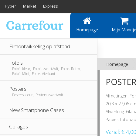
Hyper
Market
Express
Homepage
Mijn Mandj
Filmontwikkeling op afstand
Foto's
Homepage
Foto's kleur, Foto's zwart/wit, Foto's Retro,
Foto's Mini, Foto's Vierkant
POSTER 
Posters
Posters kleur, Posters zwart/wit
Afmetingen: F
20,3 x 27,06 cm
New Smartphone Cases
Afwerking: Glan
Papier: fotopap
Collages
Vanaf:
€ 4,0