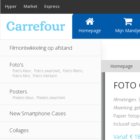
Hyper
Market
Express
Homepage
Mijn Mandj
Filmontwikkeling op afstand
Foto's
Homepage
Foto's kleur, Foto's zwart/wit, Foto's Retro,
Foto's Mini, Foto's Vierkant
FOTO 
Posters
Posters kleur, Posters zwart/wit
Afmetingen: 
Afwerking: g
New Smartphone Cases
Papier: fotop
Inclusief oph
Collages
Vanaf:
€ 1