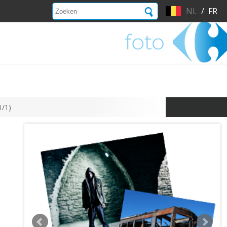
NL
/
FR
1/1)