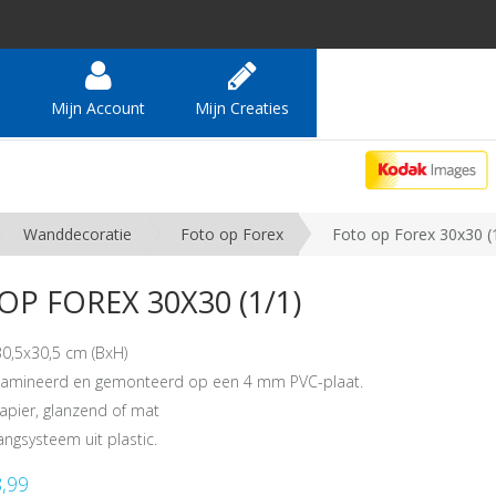
e
Mijn Account
Mijn Creaties
Wanddecoratie
Foto op Forex
Foto op Forex 30x30 (
OP FOREX 30X30 (1/1)
30,5x30,5 cm (BxH)
elamineerd en gemonteerd op een 4 mm PVC-plaat.
apier, glanzend of mat
angsysteem uit plastic.
8,99