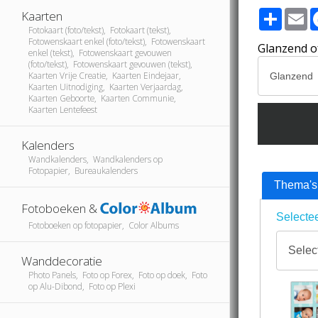
Share
E
Kaarten
Fotokaart (foto/tekst), Fotokaart (tekst),
Fotowenskaart enkel (foto/tekst), Fotowenskaart
Glanzend o
enkel (tekst), Fotowenskaart gevouwen
(foto/tekst), Fotowenskaart gevouwen (tekst),
Kaarten Vrije Creatie, Kaarten Eindejaar,
Kaarten Uitnodiging, Kaarten Verjaardag,
Kaarten Geboorte, Kaarten Communie,
Kaarten Lentefeest
Kalenders
Wandkalenders, Wandkalenders op
Fotopapier, Bureaukalenders
Thema's
Fotoboeken &
Selectee
Fotoboeken op fotopapier, Color Albums
Wanddecoratie
Photo Panels, Foto op Forex, Foto op doek, Foto
op Alu-Dibond, Foto op Plexi