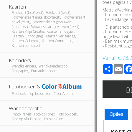
twee pagina's v
Kaarten
Matte afwerking
Fotokaart (foto/tekst), Fotokaart (tekst),
- Premium foto
Fotowenskaart enkel (foto/tekst), Fotowenskaart
- Levenslange p
enkel (tekst), Fotowenskaart gevouwen
HD glanzende a
(foto/tekst), Fotowenskaart gevouwen (tekst),
- Premium foto
Kaarten Vrije Creatie, Kaarten Eindejaar,
hoge kwaliteit.
Kaarten Uitnodiging, Kaarten Verjaardag,
- Een maximum 
Kaarten Geboorte, Kaarten Communie,
- Resistent teg
Kaarten Lentefeest
Vanaf:
€ 73,
Kalenders
Share
Ema
Wandkalenders, Wandkalenders op
Fotopapier, Bureaukalenders
Fotoboeken &
B
Fotoboeken op fotopapier, Color Albums
Wanddecoratie
Photo Panels, Foto op Forex, Foto op doek,
Opties
Foto op Alu-Dibond, Foto op Plexi
KAFT O