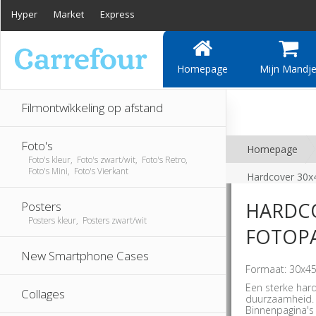
Hyper
Market
Express
Homepage
Mijn Mandj
Filmontwikkeling op afstand
Foto's
Homepage
Foto's kleur, Foto's zwart/wit, Foto's Retro,
Foto's Mini, Foto's Vierkant
Hardcover 30x
HARDCO
Posters
Posters kleur, Posters zwart/wit
FOTOPA
New Smartphone Cases
Formaat: 30x4
Een sterke har
Collages
duurzaamheid.
Binnenpagina's l