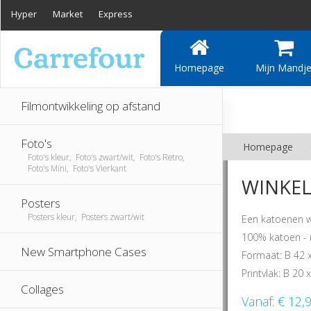
Hyper
Market
Express
Homepage
Mijn Mandj
Filmontwikkeling op afstand
Foto's
Homepage
Foto's kleur, Foto's zwart/wit, Foto's Retro,
Foto's Mini, Foto's Vierkant
WINKEL
Posters
Posters kleur, Posters zwart/wit
Een katoenen w
100% katoen - n
New Smartphone Cases
Formaat: B 42 
Printvlak: B 20
Collages
Vanaf:
€ 12,