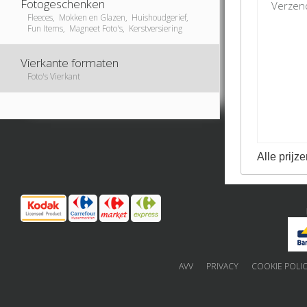
Fotogeschenken
Verzend
Fleeces, Mokken en Glazen, Huishoudgerief,
Fun Items, Magneet Foto's, Kerstversiering
Vierkante formaten
Foto's Vierkant
Alle prijze
AVV
PRIVACY
COOKIE POLI