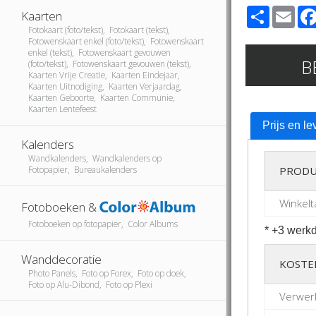
Share
Ema
Kaarten
Fotokaart (foto/tekst), Fotokaart (tekst),
Fotowenskaart enkel (foto/tekst), Fotowenskaart
enkel (tekst), Fotowenskaart gevouwen
B
(foto/tekst), Fotowenskaart gevouwen (tekst),
Kaarten Vrije Creatie, Kaarten Eindejaar,
Kaarten Uitnodiging, Kaarten Verjaardag,
Kaarten Geboorte, Kaarten Communie,
Kaarten Lentefeest
Prijs en le
Kalenders
Wandkalenders, Wandkalenders op
Fotopapier, Bureaukalenders
PRODU
Winkelt
Fotoboeken &
Fotoboeken op fotopapier, Color Albums
* +3 werkd
Wanddecoratie
KOSTE
Photo Panels, Foto op Forex, Foto op doek,
Foto op Alu-Dibond, Foto op Plexi
Verwer