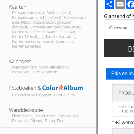
Share
Ema
Kaarten
Fotokaart (foto/tekst), Fotokaart (tekst),
Glanzend of 
Fotowenskaart enkel (foto/tekst), Fotowenskaart
enkel (tekst), Fotowenskaart gevouwen
(foto/tekst), Fotowenskaart gevouwen (tekst),
Kaarten Vrije Creatie, Kaarten Eindejaar,
Kaarten Uitnodiging, Kaarten Verjaardag,
Kaarten Geboorte, Kaarten Communie,
B
Kaarten Lentefeest
Kalenders
Wandkalenders, Wandkalenders op
Fotopapier, Bureaukalenders
Prijs en le
Fotoboeken &
PRODU
Fotoboeken op fotopapier, Color Albums
Fotokaa
Wanddecoratie
Papier:
Photo Panels, Foto op Forex, Foto op doek,
Foto op Alu-Dibond, Foto op Plexi
* +3 werkd