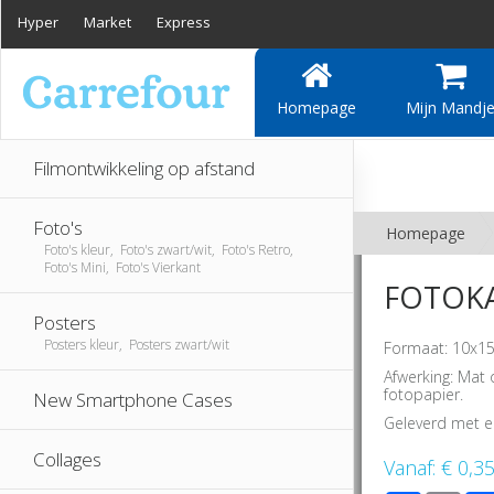
Hyper
Market
Express
Homepage
Mijn Mandj
Filmontwikkeling op afstand
Foto's
Homepage
Foto's kleur, Foto's zwart/wit, Foto's Retro,
Foto's Mini, Foto's Vierkant
FOTOKA
Posters
Posters kleur, Posters zwart/wit
Formaat: 10x15
Afwerking: Mat 
fotopapier.
New Smartphone Cases
Geleverd met e
Collages
Vanaf:
€ 0,3