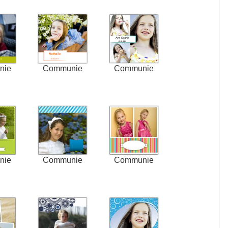
nie
Communie
Communie
nie
Communie
Communie