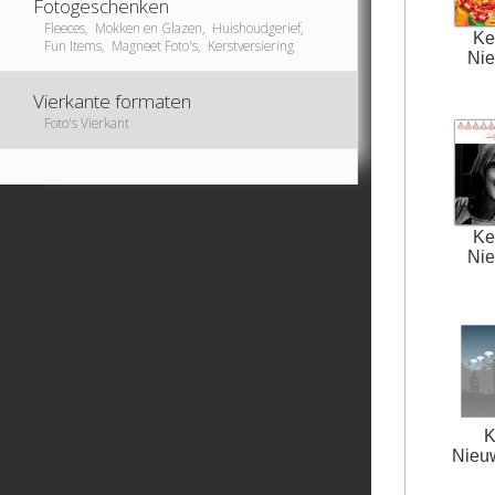
Fotogeschenken
Fleeces, Mokken en Glazen, Huishoudgerief,
Ke
Fun Items, Magneet Foto's, Kerstversiering
Nie
Vierkante formaten
Foto's Vierkant
Ke
Nie
K
Nieuw