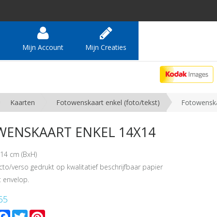
e
Mijn Account
Mijn Creaties
Kaarten
Fotowenskaart enkel (foto/tekst)
Fotowenska
ENSKAART ENKEL 14X14
14 cm (BxH)
cto/verso gedrukt op kwalitatief beschrijfbaar papier
 envelop.
65
mail
Facebook
Twitter
Pinterest