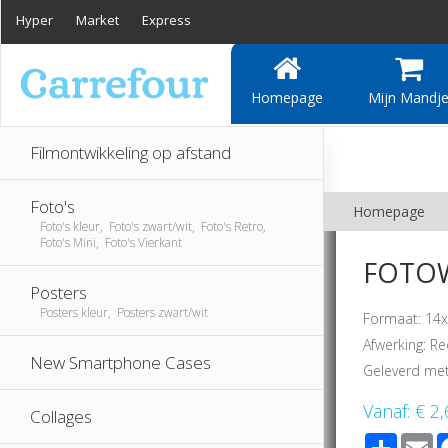
Hyper
Market
Express
Homepage
Mijn Mandj
Filmontwikkeling op afstand
Foto's
Homepage
Foto's kleur, Foto's zwart/wit, Foto's Retro,
Foto's Mini, Foto's Vierkant
FOTOW
Posters
Posters kleur, Posters zwart/wit
Formaat: 14x
Afwerking: Re
New Smartphone Cases
Geleverd met
Vanaf:
€ 2,
Collages
Share
E