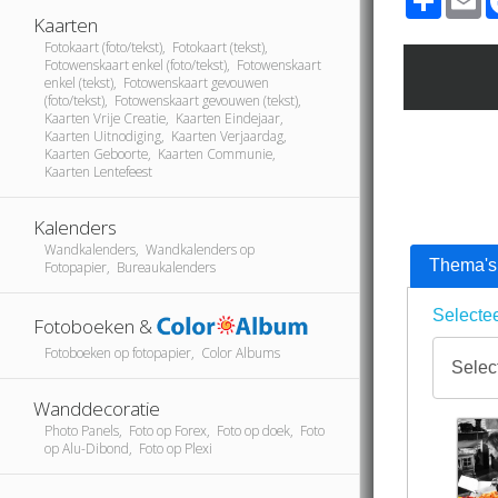
Kaarten
Fotokaart (foto/tekst), Fotokaart (tekst),
Fotowenskaart enkel (foto/tekst), Fotowenskaart
enkel (tekst), Fotowenskaart gevouwen
(foto/tekst), Fotowenskaart gevouwen (tekst),
Kaarten Vrije Creatie, Kaarten Eindejaar,
Kaarten Uitnodiging, Kaarten Verjaardag,
Kaarten Geboorte, Kaarten Communie,
Kaarten Lentefeest
Kalenders
Wandkalenders, Wandkalenders op
Thema's
Fotopapier, Bureaukalenders
Selectee
Fotoboeken &
Fotoboeken op fotopapier, Color Albums
Wanddecoratie
Photo Panels, Foto op Forex, Foto op doek, Foto
op Alu-Dibond, Foto op Plexi