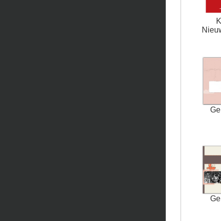
K
Nieuw
Ge
Ge