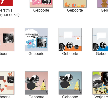
erstmis
Geboorte
Geboorte
Geb
jaar (tekst)
boorte
Geboorte
Geboorte
Geboor
boorte
Geboorte
Geboorte
Verjaar