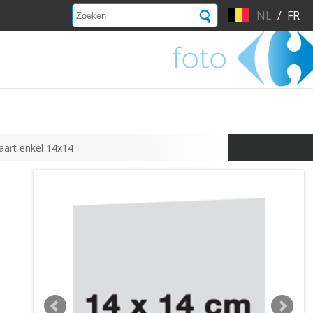
NL
/
FR
art enkel 14x14